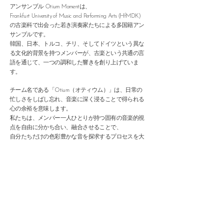
アンサンブル Otium Momentは、
Frankfurt University of Music and Performing Arts (HfMDK)
の古楽科で出会った若き演奏家たちによる多国籍アン
サンブルです。
韓国、日本、トルコ、チリ、そしてドイツという異な
る文化的背景を持つメンバーが、古楽という共通の言
語を通じて、一つの調和した響きを創り上げていま
す。
チーム名である「Otium（オティウム）」は、日常の
忙しさをしばし忘れ、音楽に深く浸ることで得られる
心の余裕を意味します。
私たちは、メンバー一人ひとりが持つ固有の音楽的視
点を自由に分かち合い、融合させることで、
自分たちだけの色彩豊かな音を探求するプロセスを大
切にしています。
単に過去を再現するのではなく、時代楽器ならではの
繊細で特別な質感を追求し、
17〜18世紀の音楽に秘められたドラマチックな躍動感を
現代の感性で呼び覚まします。
私たちの演奏を通じて、時代を超えて心が通い合う、