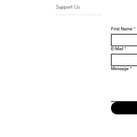
Support Us
First Name
*
E-Mail
*
Message
*